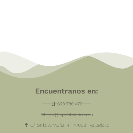
Encuentranos en:
628 730 470
info@lepetitkiddo.com
C/ de la Armuña, 4 · 47008 · Valladolid